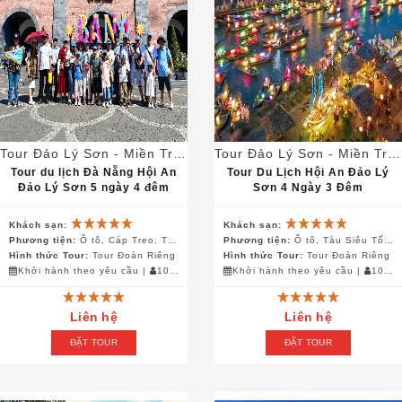
Tour Đảo Lý Sơn - Miền Trung
Tour Đảo Lý Sơn - Miền Trung
Tour du lịch Đà Nẵng Hội An
Tour Du Lịch Hội An Đảo Lý
Đảo Lý Sơn 5 ngày 4 đêm
Sơn 4 Ngày 3 Đêm
Khách sạn:
Khách sạn:
Phương tiện:
Ô tô, Cáp Treo, Tàu Siêu Tốc, Canô, Xe Điện
Phương tiện:
Ô tô, Tàu Siêu Tốc, Canô, Xe Điện
Hình thức Tour:
Tour Đoàn Riêng
Hình thức Tour:
Tour Đoàn Riêng
Khởi hành theo yêu cầu
|
10 khách
Khởi hành theo yêu cầu
|
10 khách
Liên hệ
Liên hệ
ĐẶT TOUR
ĐẶT TOUR