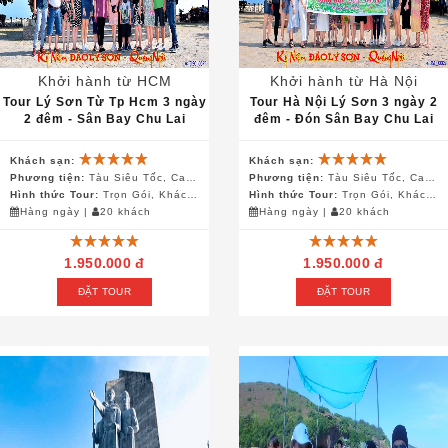
Khởi hành từ HCM
Khởi hành từ Hà Nội
Tour Lý Sơn Từ Tp Hcm 3 ngày
Tour Hà Nội Lý Sơn 3 ngày 2
2 đêm - Sân Bay Chu Lai
đêm - Đón Sân Bay Chu Lai
Khách sạn:
Khách sạn:
Phương tiện:
Tàu Siêu Tốc, Canô, Ô Tô
Phương tiện:
Tàu Siêu Tốc, Canô, Ô Tô, Xe Điện
Hình thức Tour:
Trọn Gói, Khách Đoàn
Hình thức Tour:
Trọn Gói, Khách Đoàn
Hàng ngày
|
20 khách
Hàng ngày
|
20 khách
1.950.000 đ
1.950.000 đ
ĐẶT TOUR
ĐẶT TOUR