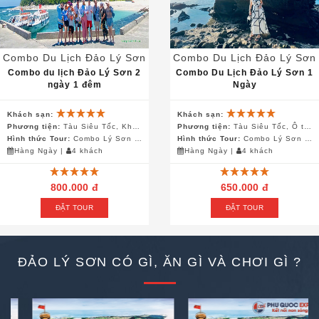
Combo Du Lịch Đảo Lý Sơn
Combo Du Lịch Đảo Lý Sơn
Combo du lịch Đảo Lý Sơn 2
Combo Du Lịch Đảo Lý Sơn 1
ngày 1 đêm
Ngày
Khách sạn:
Khách sạn:
Phương tiện:
Tàu Siêu Tốc, Khách Sạn, Canô
Phương tiện:
Tàu Siêu Tốc, Ô tô/Xe máy
Hình thức Tour:
Combo Lý Sơn 2 ngày 1 đêm
Hình thức Tour:
Combo Lý Sơn 1 ngày
Hàng Ngày
|
4 khách
Hàng Ngày
|
4 khách
800.000 đ
650.000 đ
ĐẶT TOUR
ĐẶT TOUR
ĐẢO LÝ SƠN CÓ GÌ, ĂN GÌ VÀ CHƠI GÌ ?