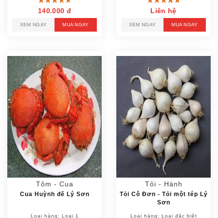
140.000 đ
Liên hệ
XEM NGAY
MUA NGAY
XEM NGAY
MUA NGAY
Tôm - Cua
Tỏi - Hành
Cua Huỳnh đế Lý Sơn
Tỏi Cô Đơn - Tỏi một tép Lý
Sơn
Loại hàng: Loại 1
Loại hàng: Loại đặc biệt