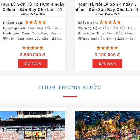
Tour Lý Sơn Từ Tp HCM 4 ngày
Tour Hà Nội Lý Sơn 4 ngày 3
3 đêm - Sân Bay Chu Lai - 01
đêm - Đón Sân Bay Chu Lai - 1
đêm Đảo Bé
đêm Đảo Bé
Khách sạn:
Khách sạn:
Phương tiện:
Tàu Siêu Tốc, Canô, Ô Tô
Phương tiện:
Tàu Siêu Tốc, Canô, Ô Tô
Hình thức Tour:
Trọn Gói, Khách Đoàn
Hình thức Tour:
Trọn Gói, Khách Đoàn
Khởi hành theo yêu cầu
|
30 khách
Theo ngày ấn định
|
25 khách
2.900.000 đ
3.100.000 đ
ĐẶT TOUR
ĐẶT TOUR
TOUR TRONG NƯỚC