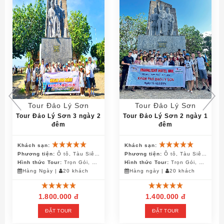
Tour Đảo Lý Sơn
Tour Đảo Lý Sơn
Tour Đảo Lý Sơn 3 ngày 2
Tour Đảo Lý Sơn 2 ngày 1
đêm
đêm
Khách sạn:
Khách sạn:
Phương tiện:
Ô tô, Tàu Siêu Tốc, Canô, Xe Điện
Phương tiện:
Ô tô, Tàu Siêu Tốc, Canô, Xe Điện
Hình thức Tour:
Trọn Gói, Khách Đoàn
Hình thức Tour:
Trọn Gói, Khách Đoàn
 khách
Hàng Ngày
|
20 khách
Hàng ngày
|
20 khách
1.800.000 đ
1.400.000 đ
ĐẶT TOUR
ĐẶT TOUR