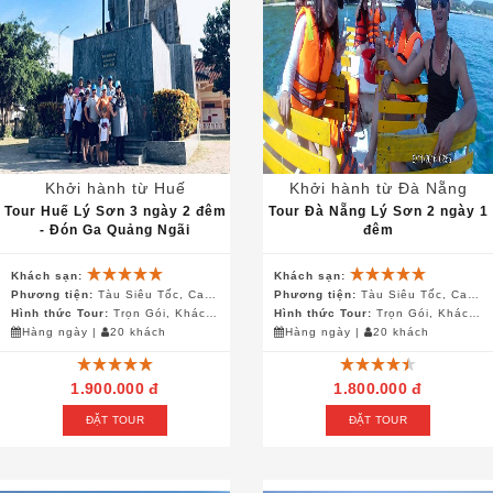
Khởi hành từ Huế
Khởi hành từ Đà Nẵng
Tour Huế Lý Sơn 3 ngày 2 đêm
Tour Đà Nẵng Lý Sơn 2 ngày 1
- Đón Ga Quảng Ngãi
đêm
Khách sạn:
Khách sạn:
Phương tiện:
Tàu Siêu Tốc, Canô, Ô Tô, Xe Điện
Phương tiện:
Tàu Siêu Tốc, Canô, Ô Tô, Xe Điện
Hình thức Tour:
Trọn Gói, Khách Đoàn
Hình thức Tour:
Trọn Gói, Khách Đoàn
Hàng ngày
|
20 khách
Hàng ngày
|
20 khách
1.900.000 đ
1.800.000 đ
ĐẶT TOUR
ĐẶT TOUR