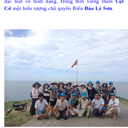
đặc biệt về hình dạng. Đồng thời viếng thăm
Cột
Cờ
một biểu tượng chủ quyền Biển
Đảo Lý Sơn
.