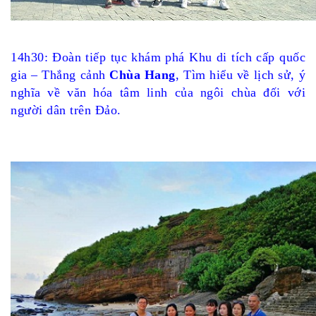
14h30: Đoàn tiếp tục khám phá Khu di tích cấp quốc
gia – Thắng cảnh
Chùa Hang
, Tìm hiểu về lịch sử, ý
nghĩa về văn hóa tâm linh của ngôi chùa đối với
người dân trên Đảo.