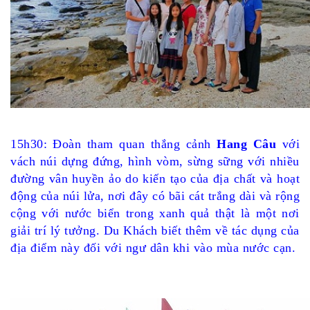
15h30: Đoàn tham quan thắng cảnh
Hang Câu
với
vách núi dựng đứng, hình vòm, sừng sững với nhiều
đường vân huyền ảo do kiến tạo của địa chất và hoạt
động của núi lửa, nơi đây có bãi cát trắng dài và rộng
cộng với nước biển trong xanh quả thật là một nơi
giải trí lý tưởng. Du Khách biết thêm về tác dụng của
địa điểm này đối với ngư dân khi vào mùa nước cạn.