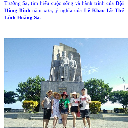
Trường Sa, tìm hiểu cuộc sống và hành trình của
Đội
Hùng Binh
năm xưa, ý nghĩa của
Lễ Khao Lề Thế
Lính Hoàng Sa
.