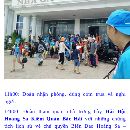
11h00: Đoàn nhận phòng, dùng cơm trưa và nghỉ
ngơi.
14h00: Đoàn tham quan nhà trưng bày
Hải Đội
Hoàng Sa Kiêm Quản Bắc Hải
với những chứng
tích lịch sử về chủ quyền Biển Đảo Hoàng Sa –