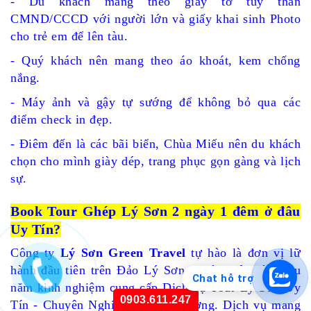
- Du khách mang theo giấy tờ tùy thân
CMND/CCCD với người lớn và giấy khai sinh Photo
cho trẻ em để lên tàu.
- Quý khách nên mang theo áo khoát, kem chống
nắng.
- Máy ảnh và gậy tự sướng để không bỏ qua các
điểm check in đẹp.
- Điêm đến là các bãi biển, Chùa Miếu nên du khách
chọn cho mình giày dép, trang phục gọn gàng và lịch
sự.
Book Tour Ghép Lý Sơn 2 ngày 1 đêm ở đâu
Uy Tín?
Công ty
Lý Sơn Green Travel
tự hào là đơn vị lữ
hành đầu tiên trên Đảo Lý Sơn. Chúng tôi có nhiều
Chat hỗ trợ
năm kinh nghiệm cung cấp Dịch vụ Tour Lý Sơn Uy
0903.611.247
Tín - Chuyên Nghiệp và Chất Lượng.
Dịch vụ mang