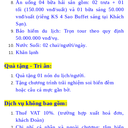
Ăn uống 04 bữa hải sản gồm: 02 trưa + 01
tối (150.000 vnđ/suất) và 01 bữa sáng 50.000
vnđ/suất (riêng KS 4 Sao Buffet sáng tại Khách
Sạn).
Bảo hiểm du lịch: Trọn tour theo quy định
50.000.000 vnđ/vụ.
Nước Suối: 02 chai/người/ngày.
Khăn lạnh
Quà tặng - Tri ân:
Quà tặng 01 nón du lịch/người.
Tặng chương trình trãi nghiệm soi biển đêm
hoặc câu cá mực gần bờ.
Dịch vụ không bao gồm:
Thuế VAT 10%. (trường hợp xuất hoá đơn,
khách Đoàn)
Chi phí cá nhân và ngoài chương: tắm biển