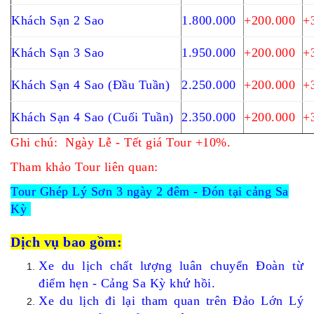
Khách Sạn 2 Sao
1.800.000
+200.000
+
Khách Sạn 3 Sao
1.950.000
+200.000
+
Khách Sạn 4 Sao (Đầu Tuần)
2.250.000
+200.000
+
Khách Sạn 4 Sao (Cuối Tuần)
2.350.000
+200.000
+
Ghi chú:
Ngày Lễ - Tết giá Tour +10%.
Tham khảo Tour liên quan:
Tour Ghép Lý Sơn 3 ngày 2 đêm - Đón tại cảng Sa
Kỳ
Dịch vụ bao gồm:
Xe du lịch chất lượng luân chuyển Đoàn từ
điểm hẹn - Cảng Sa Kỳ khứ hồi.
Xe du lịch đi lại tham quan trên Đảo Lớn Lý