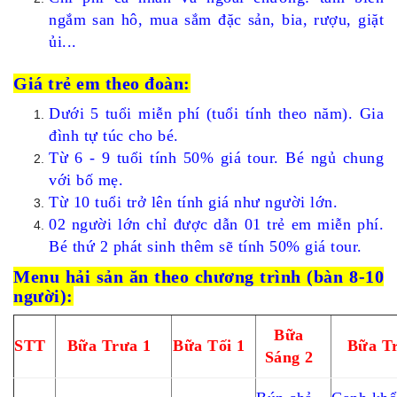
ngắm san hô, mua sắm đặc sản, bia, rượu, giặt
ủi...
Giá trẻ em theo đoàn:
Dưới 5 tuổi miễn phí (tuổi tính theo năm). Gia
đình tự túc cho bé.
Từ 6 - 9 tuổi tính 50% giá tour. Bé ngủ chung
với bố mẹ.
Từ 10 tuổi trở lên tính giá như người lớn.
02 người lớn chỉ được dẫn 01 trẻ em miễn phí.
Bé thứ 2 phát sinh thêm sẽ tính 50% giá tour.
Menu hải sản ăn theo chương trình (bàn 8-10
người):
Bữa
STT
Bữa Trưa 1
Bữa Tối 1
Bữa T
Sáng 2