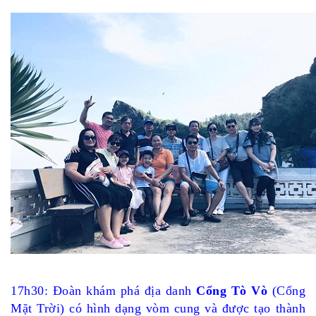
17h30: Đoàn khám phá địa danh
Cổng Tò Vò
(
Cổng
Mặt Trời
) có hình dạng vòm cung và được tạo thành