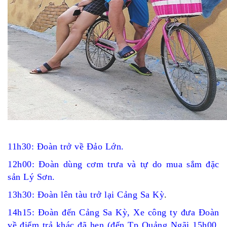
11h30: Đoàn trở về
Đảo Lớn
.
12h00: Đoàn dùng cơm trưa và tự do mua sắm đặc
sản Lý Sơn.
13h30: Đoàn lên tàu trở lại C
ảng Sa Kỳ
.
14h15: Đoàn đến Cảng Sa Kỳ, Xe công ty đưa Đoàn
về điểm trả khác đã hẹn (đến Tp Quảng Ngãi 15h00,