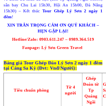
sân bay Chu Lai 15h30, Hội An 15h00, Đà Nẵng
15h30) – Kết thúc
Tour Ghép Lý Sơn 2 ngày 1
đêm
!
XIN TRÂN TRỌNG CẢM ƠN QUÝ KHÁCH –
HẸN GẶP LẠI!
Hotline/Zalo: 0903.611.247 – 0989.364.519
Fanpage:
Lý Sơn Green Travel
Bảng giá
Tour
Ghép Đảo Lý Sơn 2 ngày 1 đêm
tại Cảng Sa Kỳ (Đvt: Vnđ/Người):
Ghép
Đoàn từ
G
Từ 4
Tiêu chuẩn phòng
Tp
S
người
Quảng
C
Ngãi