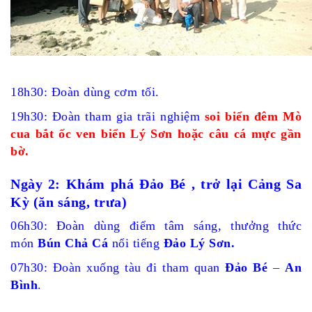
18h30: Đoàn dùng cơm tối.
19h30: Đoàn tham gia trãi nghiệm
soi biển đêm
Mò
cua bắt ốc ven biển Lý Sơn hoặc câu cá mực gần
bờ.
Ngày 2:
Khám phá
Đảo Bé
, trở lại
Cảng Sa
Kỳ
(ăn sáng, trưa)
06h30: Đoàn dùng điểm tâm sáng, thưởng thức
món
Bún Chả Cá
nổi ti
ếng
Đảo Lý Sơn
.
07h30: Đoàn xuống tàu đi tham quan
Đảo Bé
–
An
Bình
.