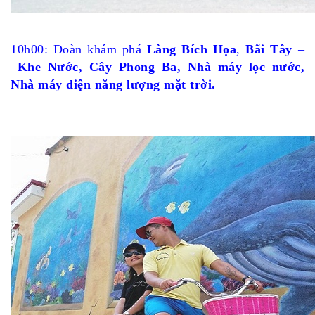
10h00: Đoàn khám phá
Làng Bích Họa
,
Bãi Tây
–
Khe Nước
, Cây Phong Ba, Nhà máy lọc nước,
Nhà máy điện năng lượng mặt trời.