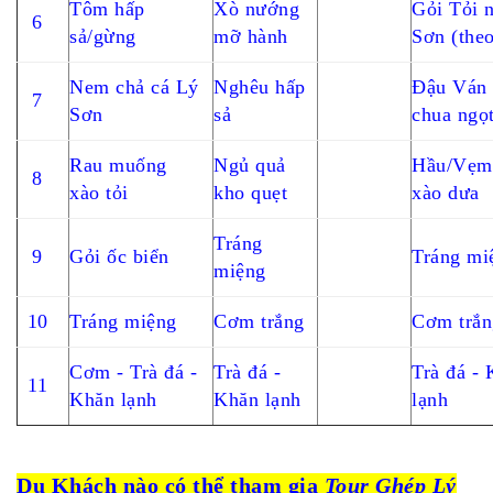
Tôm hấp
Xò nướng
Gỏi Tỏi 
6
sả/gừng
mỡ hành
Sơn (the
Nem chả cá Lý
Nghêu hấp
Đậu Ván 
7
Sơn
sả
chua ngọ
Rau muống
Ngủ quả
Hầu/Vẹm
8
xào tỏi
kho quẹt
xào dưa
Tráng
9
Gỏi ốc biển
Tráng mi
miệng
10
Tráng miệng
Cơm trắng
Cơm trắn
Cơm - Trà đá -
Trà đá -
Trà đá -
11
Khăn lạnh
Khăn lạnh
lạnh
Du Khách nào có thể tham gia
Tour Ghép Lý