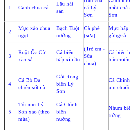
Bún chả
Canh khổ
Lẩu hải
1
Canh chua cá
cá Lý
nhồi chả 
sản
Sơn
Sơn
Mực xào chua
Bạch Tuột
Cà phê
Mực hấp
2
ngọt
nướng
(sữa)
gừng/sả
(Trẻ em -
Ruột Ốc Cừ
Cá biển
Cá biển 
3
Sữa
xào sả
hấp xì dầu
bún/miến
chua)
Gỏi Rong
Cá Bò Da
Cá Chình
4
biển Lý
chiên sốt cà
um chuối
Sơn
Tỏi non Lý
Cá Chình
Nhum biể
5
Sơn xào (theo
biển
trứng
mùa)
nướng