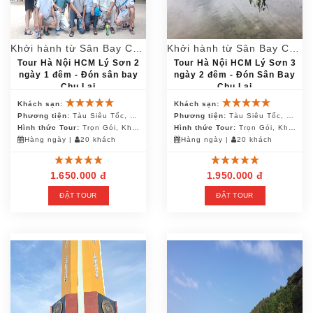
Khởi hành từ Sân Bay Chu Lai
Khởi hành từ Sân Bay Chu Lai
Tour Hà Nội HCM Lý Sơn 2
Tour Hà Nội HCM Lý Sơn 3
ngày 1 đêm - Đón sân bay
ngày 2 đêm - Đón Sân Bay
Chu Lai
Chu Lai
Khách sạn:
Khách sạn:
Phương tiện:
Tàu Siêu Tốc, Canô, Ô Tô, Xe Điện
Phương tiện:
Tàu Siêu Tốc, Canô, Ô Tô
Hình thức Tour:
Trọn Gói, Khách Đoàn
Hình thức Tour:
Trọn Gói, Khách Đoàn
Hàng ngày
|
20 khách
Hàng ngày
|
20 khách
1.650.000 đ
1.950.000 đ
ĐẶT TOUR
ĐẶT TOUR