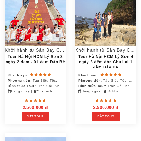
Khởi hành từ Sân Bay Chu Lai
Khởi hành từ Sân Bay Chu Lai
Tour Hà Nội HCM Lý Sơn 3
Tour Hà Nội HCM Lý Sơn 4
ngày 2 đêm - 01 đêm Đảo Bé
ngày 3 đêm đón Chu Lai 1
đêm Đảo Bé
Khách sạn:
Khách sạn:
Phương tiện:
Tàu Siêu Tốc, Canô, Ô Tô
Phương tiện:
Tàu Siêu Tốc, Canô, Ô Tô
Hình thức Tour:
Trọn Gói, Khách Đoàn
Hình thức Tour:
Trọn Gói, Khách Đoàn
Hàng ngày
|
25 khách
Hàng ngày
|
30 khách
2.500.000 đ
2.900.000 đ
ĐẶT TOUR
ĐẶT TOUR